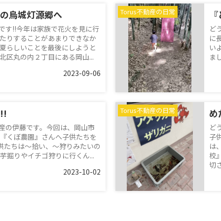
Torus不動産の日常
の烏城灯源郷へ
『
藤です!!今年は家族で花火を見に行
ど
たりすることがあまりできなか
に
夏らしいことを最後にしようと
い
北区丸の内２丁目にある岡山...
ま
2023-09-06
Torus不動産の日常
!
め
不動産の伊藤です。今回は、岡山市
ど
『くぼ農園』さんへ子供たちを
子
子供たちは～拾い、～狩りみたいの
は
芋掘りやイチゴ狩りに行くん...
校
切さ
2023-10-02