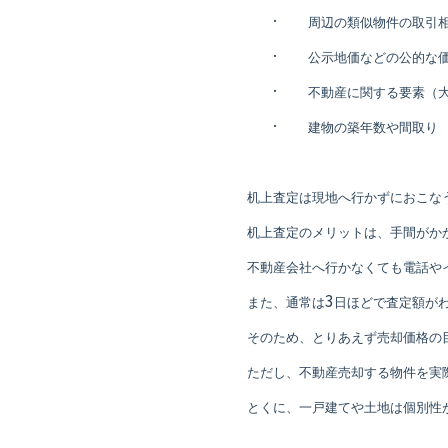
·
周辺の類似物件の取引
·
公示地価などの公的な
·
不動産に関する要素（
·
建物の築年数や間取り
机上査定は現地へ行かずにおこな
机上査定のメリットは、手間がか
不動産会社へ行かなくても電話や
3
また、通常は
日ほどで査定額が
そのため、とりあえず売却価格の
ただし、不動産売却する物件を実
とくに、一戸建てや土地は個別性